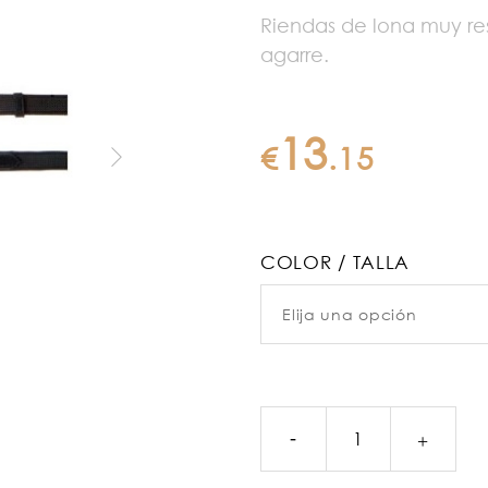
Riendas de lona muy re
agarre.
13
€
.
15
COLOR / TALLA