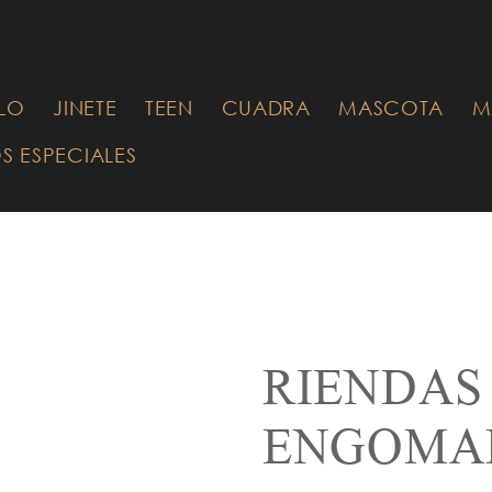
UÉ ESTÁ
CANDO?
LO
JINETE
TEEN
CUADRA
MASCOTA
M
S ESPECIALES
RIENDAS
ENGOMA