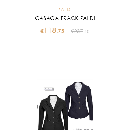
ZALDI
CASACA FRACK ZALDI
118
€
.
75
€
237
.
50