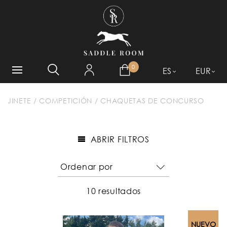
¿QUÉ ESTÁ BUSCANDO?
0
ES
EUR
JINETE
/
COMPETICIÓN
/
CHAQUETAS DE CONCURSO
ABRIR FILTROS
10 resultados
NUEVO