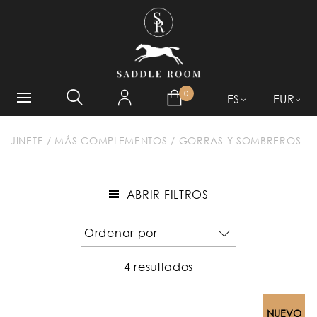
¿QUÉ ESTÁ BUSCANDO?
0
ES
EUR
JINETE
/
MÁS COMPLEMENTOS
/
GORRAS Y SOMBREROS
ABRIR FILTROS
4 resultados
NUEVO